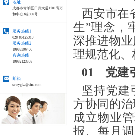
地址
成都市青羊区日月大道1501号万
西安市在
和中心3栋806号
生”理念，
服务热线1
深推进物业
028-86125310
服务热线2
19983396406
理规范化、
咨询热线
19982123358
01 党建
邮箱
scwyglw@sina.com
坚持党建
方协同的治
成立物业管
报、每月调