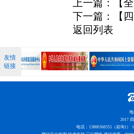
上一篇：
【全
下一篇：
【四
返回列表
友情
链接
地
2017
四
电话：13880368355（咨询1） 13