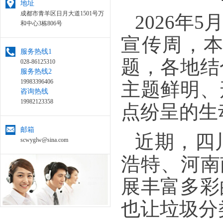
地址
成都市青羊区日月大道1501号万
2026年
和中心3栋806号
宣传周，本
服务热线1
题，各地结
028-86125310
服务热线2
19983396406
主题鲜明、
咨询热线
19982123358
点纷呈的生
邮箱
近期，四
scwyglw@sina.com
浩特、河南
展丰富多彩
也让垃圾分