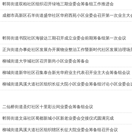
】郫筒街道双柏社区组织召开绿地三期业委会筹备组工作推进会
】成都市高新区石羊街道盛华社区华府西苑小区业委会召开第一次业主大
】郫筒街道书院社区海骏达三期召开成立业委会前期筹备组第一次会议
】正兴街道办事处社区发展办开展物业整治工作暨新时代社区发展治理场
】柳城街道大学城社区召开新尚小区业委会筹备会
】柳城街道新华社区召集泰合新光华府业主代表召开业主大会筹备组会议
】柳城街道凤溪大道社区组织长征大院小区业委会筹备组讨论小区业委会
】二仙桥街道圣灯社区十里彩云间业委会筹备组会议
】郫筒街道文庙社区蜀都新城小区新老业委会交接仪式圆满完成
】柳城街道凤溪大道社区组织辖区长征大院业委会筹备组召开会议