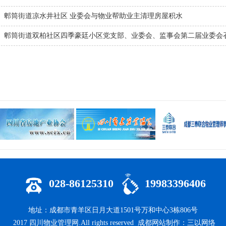
】郫筒街道凉水井社区 业委会与物业帮助业主清理房屋积水
】郫筒街道双柏社区四季豪廷小区党支部、业委会、监事会第二届业委会
028-86125310
19983396406
地址：成都市青羊区日月大道1501号万和中心3栋806号
2017
四川物业管理网
.All rights reserved
成都网站制作
：
三以网络