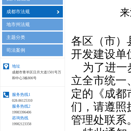
来
成都市法规
地市州法规
各区（市）
主题分类
司法案例
开发建设单
为了进一步
地址
成都市青羊区日月大道1501号万
立全市统一
和中心3栋806号
定的《成都
服务热线1
028-86125310
们，请遵照
服务热线2
19983396406
管理处联系
咨询热线
19982123358