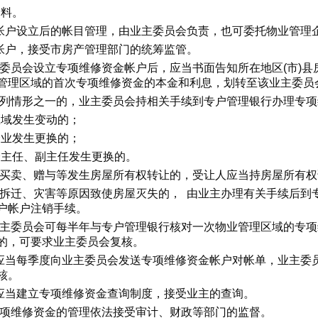
资料。
帐户设立后的帐目管理，由业主委员会负责，也可委托物业管理
帐户，接受市房产管理部门的统筹监管。
主委员会设立专项维修资金帐户后，应当书面告知所在地区(市)
管理区域的首次专项维修资金的本金和利息，划转至该业主委员
下列情形之一的，业主委员会持相关手续到专户管理银行办理专
区域发生变动的；
企业发生更换的；
会主任、副主任发生更换的。
因买卖、赠与等发生房屋所有权转让的，受让人应当持房屋所有
因拆迁、灾害等原因致使房屋灭失的， 由业主办理有关手续后到
户帐户注销手续。
业主委员会可每半年与专户管理银行核对一次物业管理区域的专
的，可要求业主委员会复核。
应当每季度向业主委员会发送专项维修资金帐户对帐单，业主委
核。
应当建立专项维修资金查询制度，接受业主的查询。
专项维修资金的管理依法接受审计、财政等部门的监督。