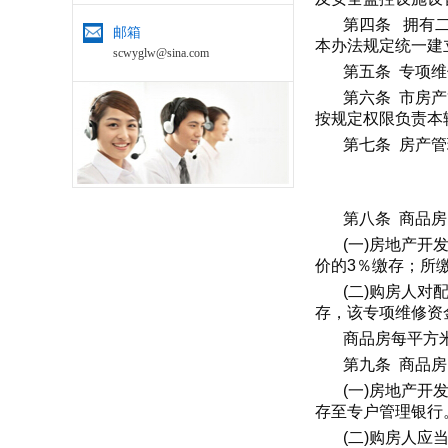
第四条 拥有
邮箱
本办法规定统一建
scwyglw@sina.com
第五条 专项
第六条 市房
按规定权限负责本
第七条 房产
第八条 商品
(一)房地产
价的3％缴存；所
(二)购房人
存，该专项维修资
商品房每平方
第九条 商品
(一)房地产
存至专户管理银行
(二)购房人