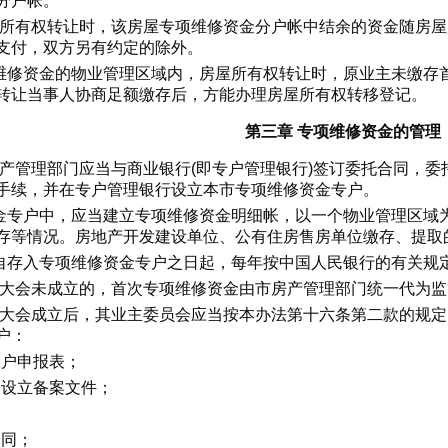
分户帐。
屋所有权转让时，该房屋专项维修资金分户帐中结余的资金随房
支付，双方另有约定的除外。
维修资金的物业管理区域内，房屋所有权转让时，原业主未缴存
转让当事人协商足额缴存后，方能办理房屋所有权转移登记。
第三章 专项维修资金的管理
房产管理部门应当与商业银行(即专户管理银行)签订委托合同，
手续，并在专户管理银行设立本市专项维修资金专户。
金专户中，应当建立专项维修资金明细帐，以一个物业管理区域
存等情况。房地产开发建设单位、公有住房售房单位缴存、提取
自存入专项维修资金专户之日起，每年按中国人民银行的有关规
主大会未成立的，首次专项维修资金由市房产管理部门统一代为监
主大会成立后，其业主委员会应当按本办法第十六条第二款的规
户：
帐户申报表；
会设立备案文件；
：
合同；