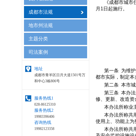
《成都市城市住
月1日起施行。
成都市法规
地市州法规
主题分类
司法案例
地址
第一条 为维
成都市青羊区日月大道1501号万
都市实际，制定本
和中心3栋806号
第二条 本市
第三条 本办
服务热线1
修、更新、改造资
028-86125310
本办法所称业
服务热线2
本办法所称共
19983396406
使用上、功能上为
咨询热线
本办法所称共
19982123358
及安全监控设施设