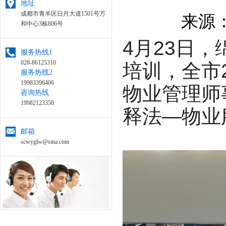
地址
成都市青羊区日月大道1501号万
来源：
和中心3栋806号
4月23日
服务热线1
028-86125310
培训，全市
服务热线2
19983396406
物业管理师
咨询热线
19982123358
释法—物业
邮箱
scwyglw@sina.com