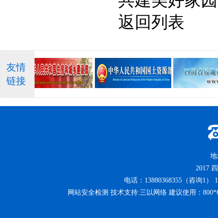
共建美好家园”
返回列表
友情
链接
地
2017
四
电话：13880368355（咨询1） 13
网站安全检测 技术支持:三以网络 建议使用：800