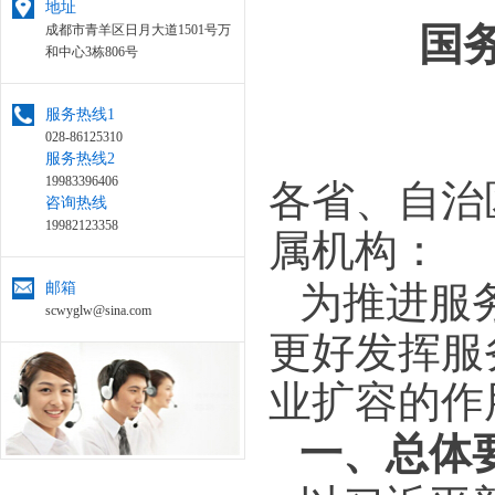
地址
国
成都市青羊区日月大道1501号万
和中心3栋806号
服务热线1
028-86125310
服务热线2
19983396406
各省、自治
咨询热线
19982123358
属机构：
为推进服
邮箱
scwyglw@sina.com
更好发挥服
业扩容的作
一、总体