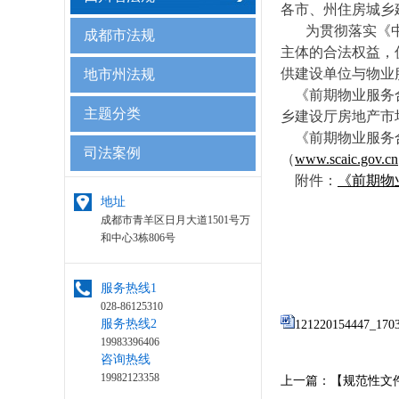
各市、州住房城乡
为贯彻落实《中华
成都市法规
主体的合法权益，
供建设单位与物业
地市州法规
《前期物业服务合
主题分类
乡建设厅房地产市
《前期物业服务合同
司法案例
（
www.scaic.gov.cn
附件：
《前期物
地址
成都市青羊区日月大道1501号万
和中心3栋806号
服务热线1
028-86125310
服务热线2
12122015444
19983396406
咨询热线
19982123358
上一篇：
【规范性文