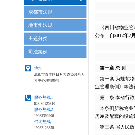
成都市法规
地市州法规
《四川省物业管理条
公布，
自2012年
主题分类
司法案例
第一章 总 则
地址
成都市青羊区日月大道1501号万
第一条 为规范物
和中心3栋806号
业管理条例》等法
第二条 本省行政
服务热线1
028-86125310
本条例所称物业管
服务热线2
房屋及配套的设施
19983396406
咨询热线
第三条 省人民政
19982123358