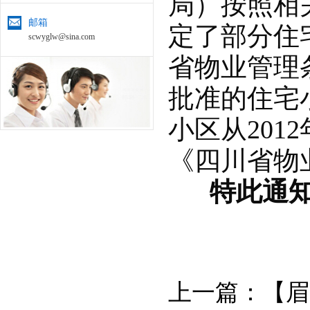
局）按照相
邮箱
定了部分住
scwyglw@sina.com
省物业管理条
批准的住宅
小区从201
《四川省物
特此通
上一篇：
【眉