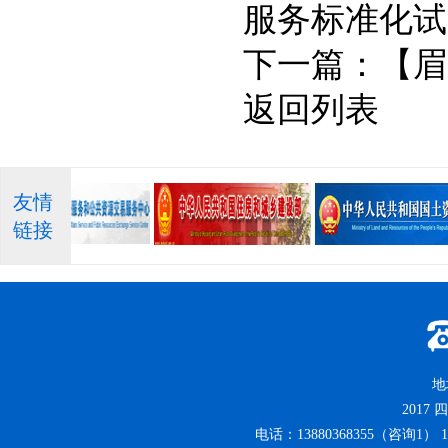
服务标准化试
下一篇：
【眉
返回列表
友情
链接
地
2017
四
电话：13880368355（咨询1） 13