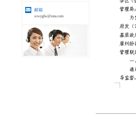
邮箱
scwyglw@sina.com