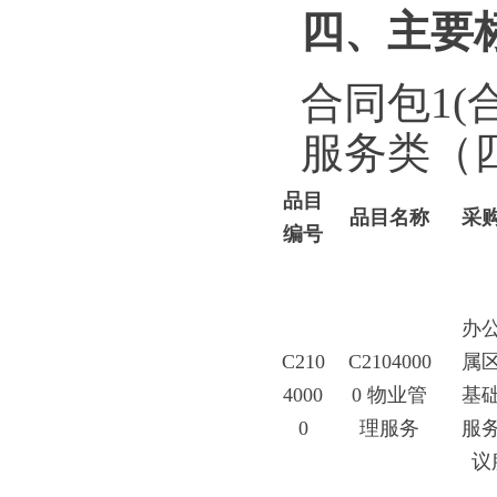
四、主要
合同包1(
服务类（
品目
品目名称
采
编号
办
C210
C2104000
属
4000
0 物业管
基
0
理服务
服
议