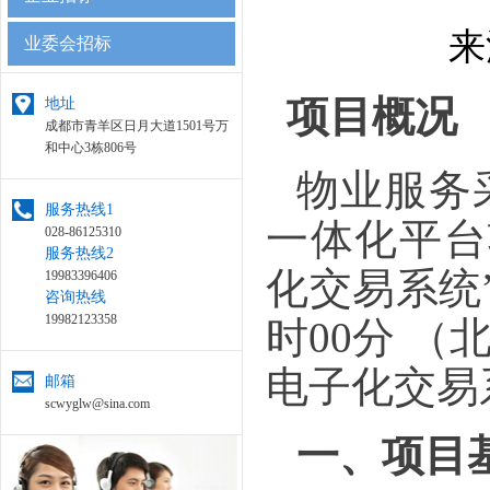
来
业委会招标
项目概况
地址
成都市青羊区日月大道1501号万
和中心3栋806号
物业服务
服务热线1
一体化平台
028-86125310
服务热线2
化交易系统”
19983396406
咨询热线
19982123358
时00分 
电子化交易
邮箱
scwyglw@sina.com
一、项目