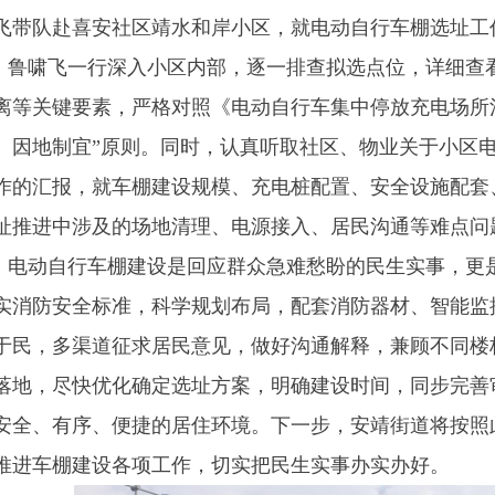
飞带队赴喜安社区靖水和岸小区，就电动自行车棚选址工
，鲁啸飞一行深入小区内部，逐一排查拟选点位，详细查
离等关键要素，严格对照《电动自行车集中停放充电场所
、因地制宜”原则。同时，认真听取社区、物业关于小区
作的汇报，就车棚建设规模、充电桩配置、安全设施配套
址推进中涉及的场地清理、电源接入、居民沟通等难点问
，电动自行车棚建设是回应群众急难愁盼的民生实事，更
实消防安全标准，科学规划布局，配套消防器材、智能监
于民，多渠道征求居民意见，做好沟通解释，兼顾不同楼
落地，尽快优化确定选址方案，明确建设时间，同步完善
安全、有序、便捷的居住环境。下一步，安靖街道将按照
推进车棚建设各项工作，切实把民生实事办实办好。