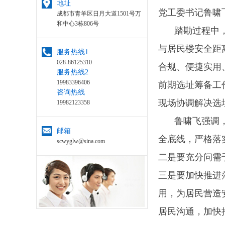
地址
党工委书记鲁啸
成都市青羊区日月大道1501号万
和中心3栋806号
踏勘过程中
与居民楼安全距
服务热线1
028-86125310
合规、便捷实用
服务热线2
19983396406
前期选址筹备工
咨询热线
现场协调解决选
19982123358
鲁啸飞强调
邮箱
全底线，严格落
scwyglw@sina.com
二是要充分问需
三是要加快推进
用，为居民营造
居民沟通，加快