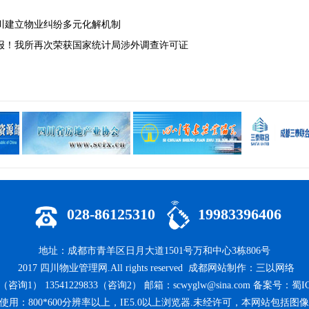
川建立物业纠纷多元化解机制
报！我所再次荣获国家统计局涉外调查许可证
028-86125310
19983396406
地址：成都市青羊区日月大道1501号万和中心3栋806号
2017
四川物业管理网
.All rights reserved
成都网站制作
：
三以网络
（咨询1） 13541229833（咨询2） 邮箱：scwyglw@sina.com
备案号：蜀ICP
使用：800*600分辨率以上，IE5.0以上浏览器.未经许可，本网站包