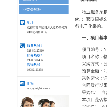
业委会招标
物业服务采
统”）获取招标文
地址
行电子化采购。
成都市青羊区日月大道1501号万
和中心3栋806号
一、项目基
服务热线1
项目编号：N511
028-86125310
服务热线2
项目名称：
19983396406
采购方式：
咨询热线
19982123358
预算金额：2,61
采购需求：
邮箱
合同履行期
scwyglw@sina.com
采购包1：自
本项目是否
采购包1：不