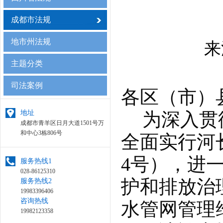
成都市法规
地市州法规
来
主题分类
司法案例
各区（市）
为深入贯
地址
成都市青羊区日月大道1501号万
和中心3栋806号
全面实行河
4号），进
服务热线1
028-86125310
护和排放治
服务热线2
19983396406
咨询热线
水管网管理
19982123358