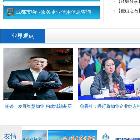
生”党建共建
入参与式预算
·
【经验分享
“微网实格”解
·
【他山之石
成都市物业服务企业信用信息查询
开区进行安置
业界观点
杨铿：发展智慧物业 构建城镇基层
曾香桂：呼吁将物业企业纳入
治理新机制
治理体系
友情