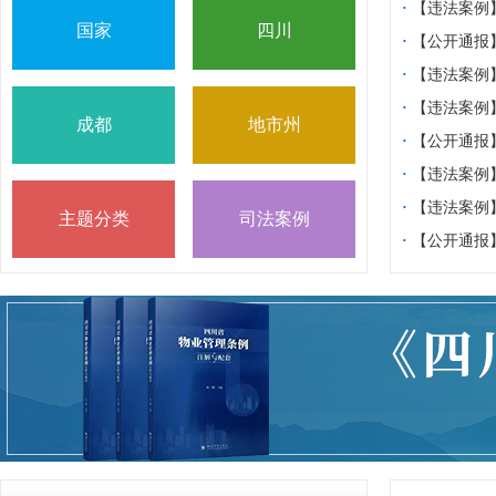
·
【违法案例
国家
四川
专项整治典型
·
【公开通报
案例通报（一
·
【违法案例
业管理服务领
·
【违法案例
成都
地市州
规典型案例，
·
【公开通报
元市旭日物业
·
【违法案例
服务企业的通
法典型案例
·
【违法案例
主题分类
司法案例
法典型案例 
·
【公开通报
理职责被通报