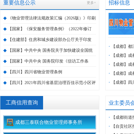
重要信息公示
招标信息
更多+
◆
《物业管理法律法规政策汇编（2026版）》印刷
本正式出炉
◆
【国家】《保安服务管理条例》（2022年修订
版）
◆
【住建部】住房和城乡建设部办公厅关于印发
·
【成都】都
部2022年信用体系建设工作要点的通知
◆
【国家】中共中央 国务院关于加快建设全国统
管理站2026
·
【成都】成
一大市场的意见
◆
【国家】中共中央 国务院印发《信访工作条
告
管理服务采购
·
【成都】成
例》
◆
【四川】四川省物业管理条例
心物业管理服
·
【成都】成
公告
·
【成都】四
◆
【四川】2021年四川省基层治理百佳示范小区评
职业学院综合
选正式开启
工商信用查询
业主委员
·
【成都街道
成都三泰联合物业管理师事务所
消防演练
·
【自贡社区