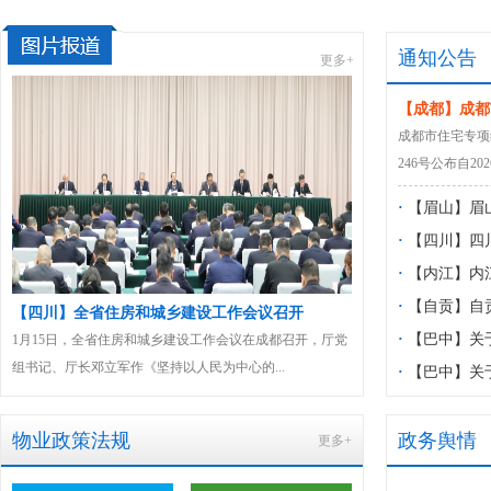
通知公告
更多+
【成都】成都
版）
成都市住宅专项维
246号公布自20
·
【眉山】眉
物业服务项目
·
【四川】四
见稿）》公开
住宅小区公共
·
【内江】内
《内江市规范
·
【自贡】自
召开
【全国】全国住房城乡建设工作会议在京召开
【四川】全
（征求意见稿
服务突出问题
·
【巴中】关
都召开，厅党
全国住房城乡建设工作会议在京召开接续奋斗全面发力实
部署会议召
12月9日，
.
现“十五五”住房城乡建设高质量发展良好开...
排查整治动员
服务项目管理
·
【巴中】关
益管理办法（
物业政策法规
政务舆情
更多+