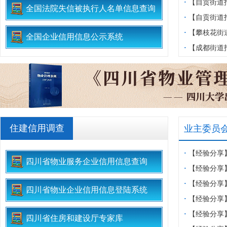
业委会、物业
·
【自贡街道
全国法院失信被执行人名单信息查询
收集会
区业委会设立
·
【自贡街道
区业委会等对
·
【攀枝花街
全国企业信用信息公示系统
改工作现场会
举圆满完成
·
【成都街道
家园物业开展
练
住建信用调查
业主委员
·
【经验分享
四川省物业服务企业信用信息查询
物业共筑安全
·
【经验分享
迎新春佳节
·
【经验分享
四川省物业企业信用信息登陆系统
一.龙兴集”
·
【经验分享
D区开展消防
心党支部开展
·
【经验分享
四川省住房和建设厅专家库