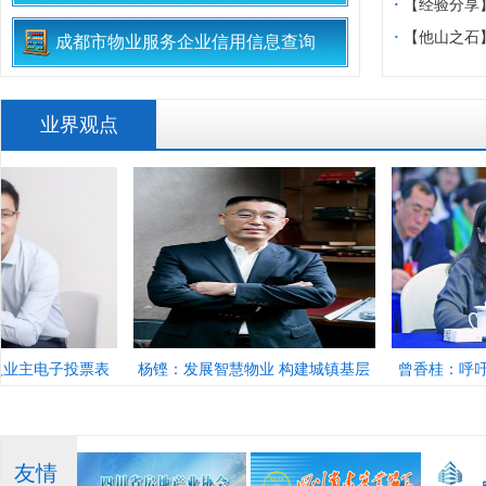
生”党建共建
入参与式预算
·
【经验分享
“微网实格”解
·
【他山之石
成都市物业服务企业信用信息查询
开区进行安置
业界观点
杨铿：发展智慧物业 构建城镇基层
曾香桂：呼吁将物业企业纳入
治理新机制
治理体系
友情