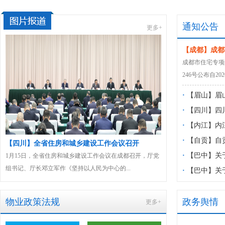
通知公告
更多+
【成都】成都
版）
成都市住宅专项维
246号公布自20
·
【眉山】眉
物业服务项目
·
【四川】四
见稿）》公开
住宅小区公共
·
【内江】内
《内江市规范
·
【自贡】自
治
【四川】全省住房和城乡建设工作会议召开
【全国】全国住房城
（征求意见稿
服务突出问题
·
【巴中】关
开
1月15日，全省住房和城乡建设工作会议在成都召开，厅党
全国住房城乡建设工作
组书记、厅长邓立军作《坚持以人民为中心的...
现“十五五”住房城乡建设
服务项目管理
·
【巴中】关
益管理办法（
物业政策法规
政务舆情
更多+