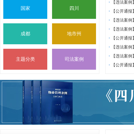
·
【违法案例
国家
四川
专项整治典型
·
【公开通报
案例通报（一
·
【违法案例
业管理服务领
·
【违法案例
成都
地市州
规典型案例，
·
【公开通报
元市旭日物业
·
【违法案例
服务企业的通
法典型案例
·
【违法案例
主题分类
司法案例
法典型案例 
·
【公开通报
理职责被通报