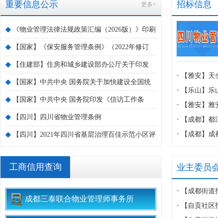
重要信息公示
招标信息
更多+
◆
《物业管理法律法规政策汇编（2026版）》印刷
本正式出炉
◆
【国家】《保安服务管理条例》（2022年修订
版）
◆
【住建部】住房和城乡建设部办公厅关于印发
·
【雅安】天
部2022年信用体系建设工作要点的通知
◆
【国家】中共中央 国务院关于加快建设全国统
招标公告
·
【乐山】乐
一大市场的意见
◆
【国家】中共中央 国务院印发《信访工作条
采购竞争性谈
·
【雅安】雅安
例》
◆
【四川】四川省物业管理条例
理服务项目招
·
【成都】都
管理站2026
·
【成都】成
◆
【四川】2021年四川省基层治理百佳示范小区评
告
管理服务采购
选正式开启
工商信用查询
业主委员
·
【成都街道
成都三泰联合物业管理师事务所
消防演练
·
【自贡社区