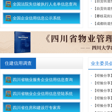
业委会、物业
·
【自贡街道
全国法院失信被执行人名单信息查询
收集会
区业委会设立
·
【自贡街道
区业委会等对
·
【攀枝花街
全国企业信用信息公示系统
改工作现场会
举圆满完成
·
【成都街道
家园物业开展
练
住建信用调查
业主委员
·
【经验分享
四川省物业服务企业信用信息查询
物业共筑安全
·
【经验分享
迎新春佳节
·
【经验分享
四川省物业企业信用信息登陆系统
一.龙兴集”
·
【经验分享
D区开展消防
心党支部开展
·
【经验分享
四川省住房和建设厅专家库