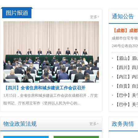
通知公告
更多+
【成都】成都
版）
成都市住宅专项维
246号公布自20
·
【眉山】眉
物业服务项目
·
【四川】四
见稿）》公开
住宅小区公共
·
【内江】内
《内江市规范
·
【自贡】自
建设工作会议召开
【全国】全国住房城乡建设工作会议在京召开
（征求意见稿
服务突出问题
·
【巴中】关
建设工作会议在成都召开，厅党
全国住房城乡建设工作会议在京召开接续奋斗全面发力
人民为中心的...
现“十五五”住房城乡建设高质量发展良好开...
服务项目管理
·
【巴中】关
益管理办法（
物业政策法规
政务舆情
更多+