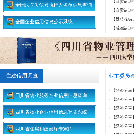
业委会、物业
·
【自贡街道
全国法院失信被执行人名单信息查询
收集会
区业委会设立
·
【自贡街道
区业委会等对
·
【攀枝花街
全国企业信用信息公示系统
改工作现场会
举圆满完成
·
【成都街道
家园物业开展
练
住建信用调查
业主委员
·
【经验分享
四川省物业服务企业信用信息查询
物业共筑安全
·
【经验分享
迎新春佳节
·
【经验分享
四川省物业企业信用信息登陆系统
一.龙兴集”
·
【经验分享
D区开展消防
心党支部开展
·
【经验分享
四川省住房和建设厅专家库