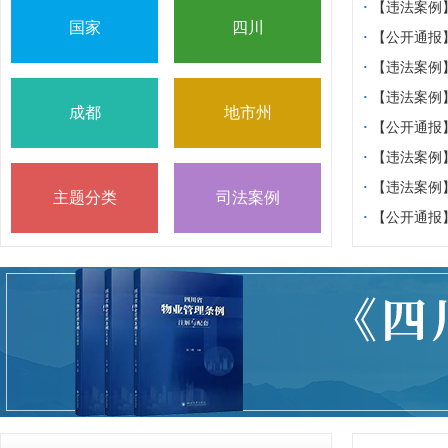
·
【违法案例
国家
四川
专项整治典型
·
【公开通报
案例通报（一
·
【违法案例
业管理服务领
·
【违法案例
成都
地市州
规典型案例，
·
【公开通报
元市旭日物业
·
【违法案例
服务企业的通
法典型案例
·
【违法案例
主题分类
司法案例
法典型案例 
·
【公开通报
理职责被通报