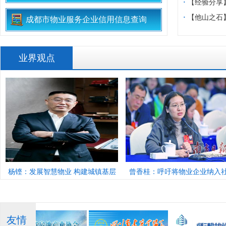
生”党建共建
入参与式预算
·
【经验分享
“微网实格”解
·
【他山之石
成都市物业服务企业信用信息查询
开区进行安置
业界观点
杨铿：发展智慧物业 构建城镇基层
曾香桂：呼吁将物业企业纳入
治理新机制
治理体系
友情