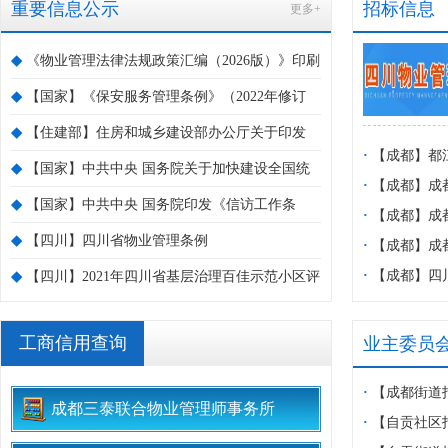
重要信息公示
招标信息
更多+
◆
《物业管理法律法规政策汇编（2026版）》印刷
本正式出炉
◆
【国家】《保安服务管理条例》（2022年修订
版）
◆
【住建部】住房和城乡建设部办公厅关于印发
·
【成都】都
部2022年信用体系建设工作要点的通知
◆
【国家】中共中央 国务院关于加快建设全国统
管理站2026
·
【成都】成
一大市场的意见
◆
【国家】中共中央 国务院印发《信访工作条
告
管理服务采购
·
【成都】成
例》
◆
【四川】四川省物业管理条例
心物业管理服
·
【成都】成
公告
·
【成都】四
◆
【四川】2021年四川省基层治理百佳示范小区评
职业学院综合
选正式开启
工商信用查询
业主委员
·
【成都街道
成都三泰联合物业管理师事务所
消防演练
·
【自贡社区